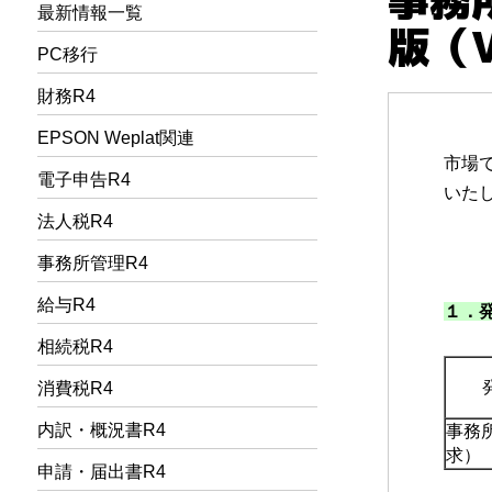
最新情報一覧
版（V
PC移行
財務R4
EPSON Weplat関連
市場で
電子申告R4
いた
法人税R4
事務所管理R4
給与R4
１．
相続税R4
消費税R4
内訳・概況書R4
事務
求）
申請・届出書R4