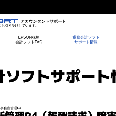
ORT
アカウンタントサポート
にお引き受けしています。
EPSON税務
税務会計ソフト
会計ソフトFAQ
サポート情報
計ソフト
サポート
｜
事務所管理R4
所管理R4（報酬請求）障