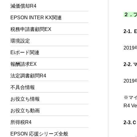
減価償却R4
２．
EPSON INTER KX関連
税務申請書顧問EX
2-1.
環境設定
201
Eiボード関連
報酬請求EX
2-2.
法定調書顧問R4
201
不具合情報
※マ
お役立ち情報
R4 V
お役立ち動画
所得税R4
2-3.
EPSON 応援シリーズ全般