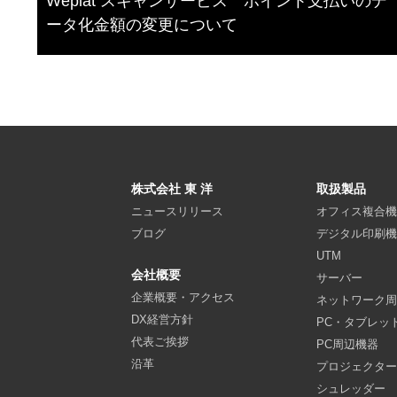
Weplat スキャンサービス ポイント支払いのデ
ータ化金額の変更について
株式会社 東 洋
取扱製品
ニュースリリース
オフィス複合
ブログ
デジタル印刷
UTM
会社概要
サーバー
企業概要・アクセス
ネットワーク
DX経営方針
PC・タブレッ
代表ご挨拶
PC周辺機器
沿革
プロジェクタ
シュレッダー