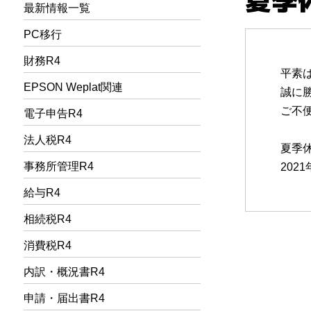
最新情報一覧
PC移行
財務R4
平素
EPSON Weplat関連
誠に
ご不
電子申告R4
法人税R4
夏季
事務所管理R4
2021
給与R4
相続税R4
消費税R4
内訳・概況書R4
申請・届出書R4