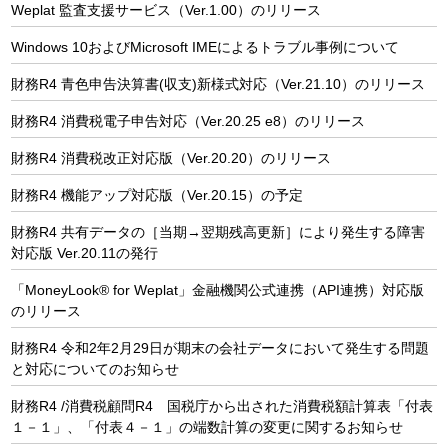
Weplat 監査支援サービス（Ver.1.00）のリリース
Windows 10およびMicrosoft IMEによるトラブル事例について
財務R4 青色申告決算書(収支)新様式対応（Ver.21.10）のリリース
財務R4 消費税電子申告対応（Ver.20.25 e8）のリリース
財務R4 消費税改正対応版（Ver.20.20）のリリース
財務R4 機能アップ対応版（Ver.20.15）の予定
財務R4 共有データの［当期→翌期残高更新］により発生する障害
対応版 Ver.20.11の発行
「MoneyLook® for Weplat」金融機関公式連携（API連携）対応版
のリリース
財務R4 令和2年2月29日が期末の会社データにおいて発生する問題
と対応についてのお知らせ
財務R4 /消費税顧問R4 国税庁から出された消費税額計算表「付表
１－１」、「付表４－１」の端数計算の変更に関するお知らせ