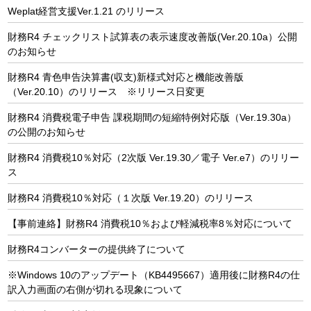
Weplat経営支援Ver.1.21 のリリース
財務R4 チェックリスト試算表の表示速度改善版(Ver.20.10a）公開
のお知らせ
財務R4 青色申告決算書(収支)新様式対応と機能改善版
（Ver.20.10）のリリース ※リリース日変更
財務R4 消費税電子申告 課税期間の短縮特例対応版（Ver.19.30a）
の公開のお知らせ
財務R4 消費税10％対応（2次版 Ver.19.30／電子 Ver.e7）のリリー
ス
財務R4 消費税10％対応（１次版 Ver.19.20）のリリース
【事前連絡】財務R4 消費税10％および軽減税率8％対応について
財務R4コンバーターの提供終了について
※Windows 10のアップデート（KB4495667）適用後に財務R4の仕
訳入力画面の右側が切れる現象について