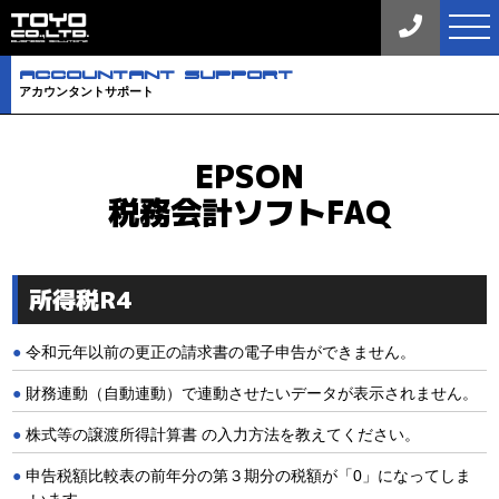
tog
nav
aCCOuNTaNT SuPPORT
アカウンタントサポート
EPSON
税務会計ソフトFAQ
所得税R4
令和元年以前の更正の請求書の電子申告ができません。
財務連動（自動連動）で連動させたいデータが表示されません。
株式等の譲渡所得計算書 の入力方法を教えてください。
申告税額比較表の前年分の第３期分の税額が「0」になってしま